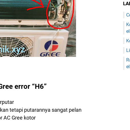
LA
C
K
e
K
Li
R
e
ree error “H6”
erputar
akan tetapi putarannya sangat pelan
or AC Gree kotor