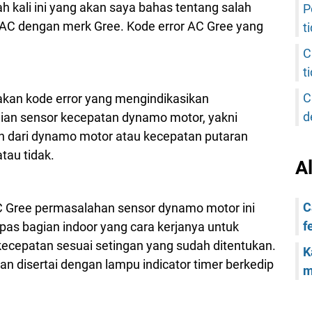
h kali ini yang akan saya bahas tentang salah
P
 AC dengan merk Gree. Kode error AC Gree yang
t
C
t
C
akan kode error yang mengindikasikan
d
ian sensor kecepatan dynamo motor, yakni
 dari dynamo motor atau kecepatan putaran
tau tidak.
A
C
C Gree permasalahan sensor dynamo motor ini
f
ipas bagian indoor yang cara kerjanya untuk
kecepatan sesuai setingan yang sudah ditentukan.
K
an disertai dengan lampu indicator timer berkedip
m