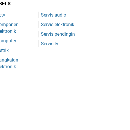
BELS
ctv
Servis audio
omponen
Servis elektronik
lektronik
Servis pendingin
omputer
Servis tv
strik
angkaian
lektronik