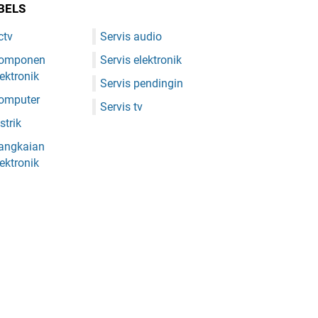
BELS
ctv
Servis audio
omponen
Servis elektronik
lektronik
Servis pendingin
omputer
Servis tv
strik
angkaian
lektronik