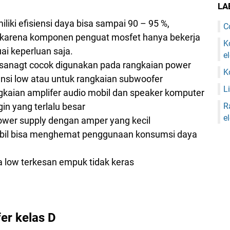
LA
liki efisiensi daya bisa sampai 90 – 95 %,
C
an karena komponen penguat mosfet hanya bekerja
K
ai keperluan saja.
e
 sanagt cocok digunakan pada rangkaian power
K
uensi low atau untuk rangkaian subwoofer
Li
ngkaian amplifer audio mobil dan speaker komputer
R
in yang terlalu besar
e
power supply dengan amper yang kecil
obil bisa menghemat penggunaan konsumsi daya
ra low terkesan empuk tidak keras
er kelas D