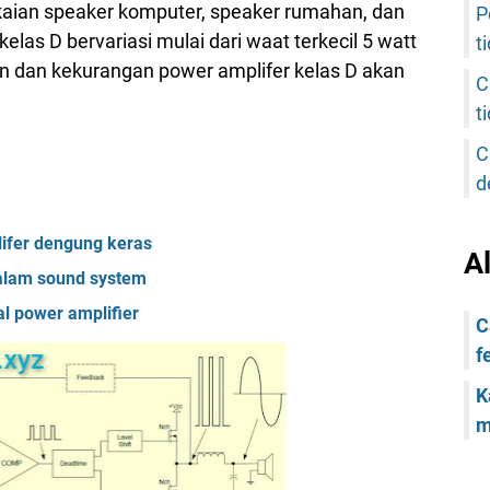
kaian speaker komputer, speaker rumahan, dan
P
kelas D bervariasi mulai dari waat terkecil 5 watt
t
n dan kekurangan power amplifer kelas D akan
C
t
C
d
ifer dengung keras
A
alam sound system
al power amplifier
C
f
K
m