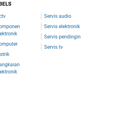
BELS
ctv
Servis audio
omponen
Servis elektronik
lektronik
Servis pendingin
omputer
Servis tv
strik
angkaian
lektronik