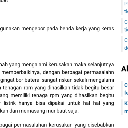
acet
P
t
C
digunakan mengebor pada benda kerja yang keras
t
C
d
ebab yang mengalami kerusakan maka selanjutnya
A
a memperbaikinya, dengan berbagai permasalahn
ngingat bor baterai sangat riskan sekali mengalami
C
h tenagan rpm yang dihasilkan tidak begitu besar
f
yang memiliki tenaga rpm yang dihasilkan begitu
 listrik hanya bisa dipakai untuk hal hal yang
K
askan dan memasang mur baut saja.
m
erbagai permasalahan kerusakan yang disebabkan