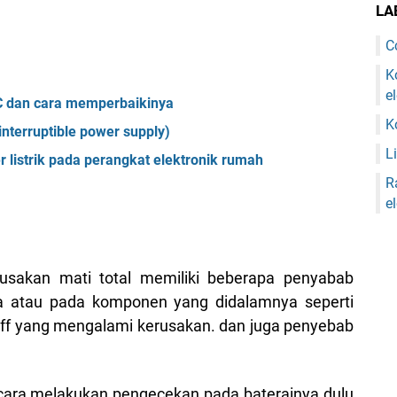
LA
C
K
e
 dan cara memperbaikinya
K
interruptible power supply)
Li
er listrik pada perangkat elektronik rumah
R
e
usakan mati total memiliki beberapa penyabab
ya atau pada komponen yang didalamnya seperti
off yang mengalami kerusakan. dan juga penyebab
cara melakukan pengecekan pada baterainya dulu