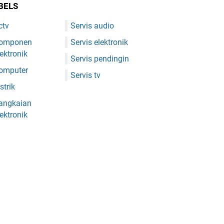
BELS
ctv
Servis audio
omponen
Servis elektronik
lektronik
Servis pendingin
omputer
Servis tv
strik
angkaian
lektronik