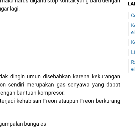
r maka harus diganti stop kontak yang baru dengan
LA
gar lagi.
C
K
e
K
Li
R
e
idak dingin umun disebabkan karena kekurangan
eon sendiri merupakan gas senyawa yang dapat
dengan bantuan kompresor.
terjadi kehabisan Freon ataupun Freon berkurang
 gumpalan bunga es