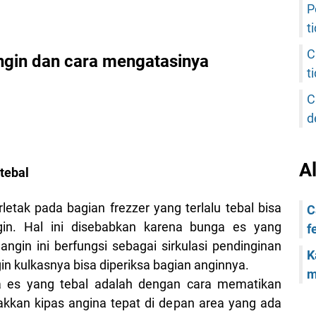
P
t
C
ngin dan cara mengatasinya
t
C
d
A
 tebal
etak pada bagian frezzer yang terlalu tebal bisa
C
gin. Hal ini disebabkan karena bunga es yang
f
ngin ini berfungsi sebagai sirkulasi pendinginan
K
gin kulkasnya bisa diperiksa bagian anginnya.
m
 es yang tebal adalah dengan cara mematikan
etakkan kipas angina tepat di depan area yang ada