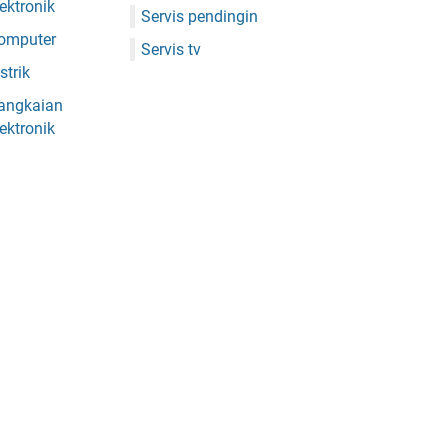
lektronik
Servis pendingin
omputer
Servis tv
strik
angkaian
lektronik