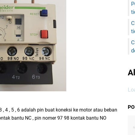
P
t
C
t
C
d
A
Loa
PO
 , 4 , 5 , 6 adalah pin buat koneksi ke motor atau beban
 kontak bantu NC , pin nomer 97 98 kontak bantu NO