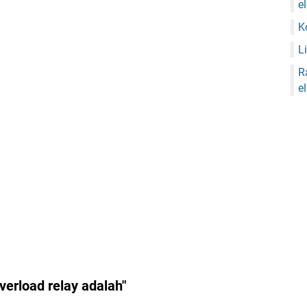
e
K
Li
R
e
erload relay adalah"