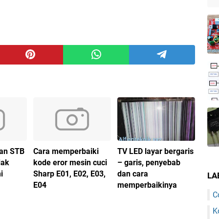
an STB
Cara memperbaiki
TV LED layar bergaris
dak
kode eror mesin cuci
– garis, penyebab
i
Sharp E01, E02, E03,
dan cara
LA
E04
memperbaikinya
C
K