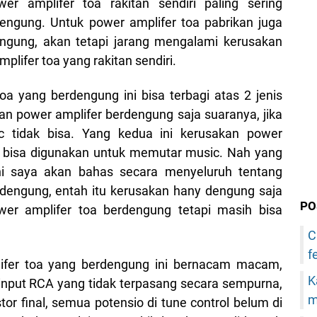
er amplifer toa rakitan sendiri paling sering
ngung. Untuk power amplifer toa pabrikan juga
ngung, akan tetapi jarang mengalami kerusakan
plifer toa yang rakitan sendiri.
a yang berdengung ini bisa terbagi atas 2 jenis
n power amplifer berdengung saja suaranya, jika
 tidak bisa. Yang kedua ini kerusakan power
h bisa digunakan untuk memutar music. Nah yang
 ini saya akan bahas secara menyeluruh tentang
rdengung, entah itu kerusakan hany dengung saja
PO
er amplifer toa berdengung tetapi masih bisa
C
f
ifer toa yang berdengung ini bernacam macam,
K
 input RCA yang tidak terpasang secara sempurna,
m
r final, semua potensio di tune control belum di