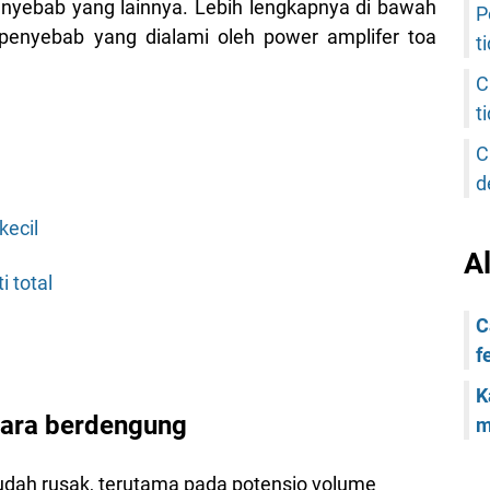
nyebab yang lainnya. Lebih lengkapnya di bawah
P
penyebab yang dialami oleh power amplifer toa
t
C
t
C
d
kecil
A
 total
C
f
K
uara berdengung
m
dah rusak, terutama pada potensio volume