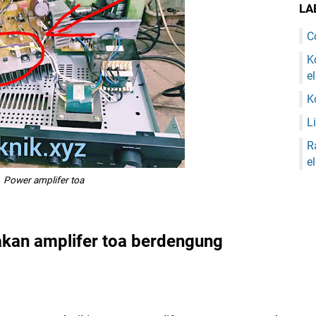
LA
C
K
e
K
Li
R
e
Power amplifer toa
kan amplifer toa berdengung