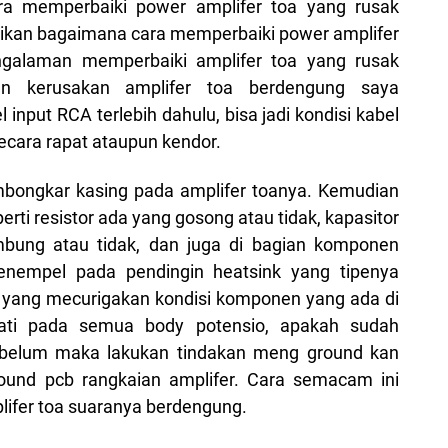
ra memperbaiki power amplifer toa yang rusak
agikan bagaimana cara memperbaiki power amplifer
ngalaman memperbaiki amplifer toa yang rusak
an kerusakan amplifer toa berdengung saya
nput RCA terlebih dahulu, bisa jadi kondisi kabel
cara rapat ataupun kendor.
bongkar kasing pada amplifer toanya. Kemudian
erti resistor ada yang gosong atau tidak, kapasitor
bung atau tidak, dan juga di bagian komponen
menempel pada pendingin heatsink yang tipenya
 yang mecurigakan kondisi komponen yang ada di
ati pada semua body potensio, apakah sudah
a belum maka lakukan tindakan meng ground kan
ound pcb rangkaian amplifer. Cara semacam ini
lifer toa suaranya berdengung.