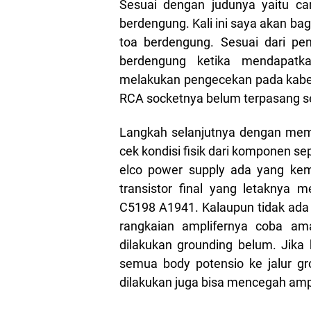
Sesuai dengan judunya yaitu ca
berdengung. Kali ini saya akan b
toa berdengung. Sesuai dari pe
berdengung ketika mendapatk
melakukan pengecekan pada kabel i
RCA socketnya belum terpasang se
Langkah selanjutnya dengan mem
cek kondisi fisik dari komponen sep
elco power supply ada yang kem
transistor final yang letaknya 
C5198 A1941. Kalaupun tidak ada
rangkaian amplifernya coba am
dilakukan grounding belum. Jik
semua body potensio ke jalur gr
dilakukan juga bisa mencegah amp