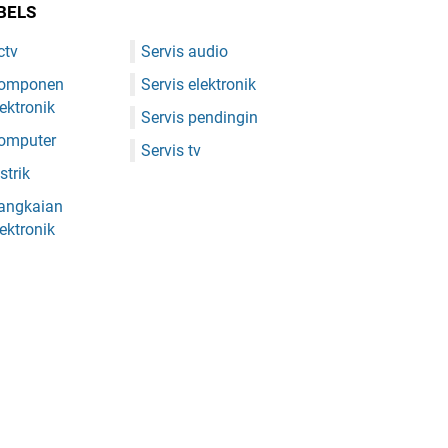
BELS
ctv
Servis audio
omponen
Servis elektronik
lektronik
Servis pendingin
omputer
Servis tv
strik
angkaian
lektronik