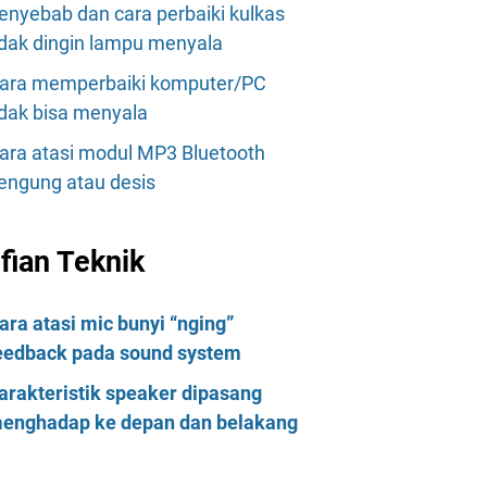
enyebab dan cara perbaiki kulkas
idak dingin lampu menyala
ara memperbaiki komputer/PC
idak bisa menyala
ara atasi modul MP3 Bluetooth
engung atau desis
lfian Teknik
ara atasi mic bunyi “nging”
eedback pada sound system
arakteristik speaker dipasang
enghadap ke depan dan belakang