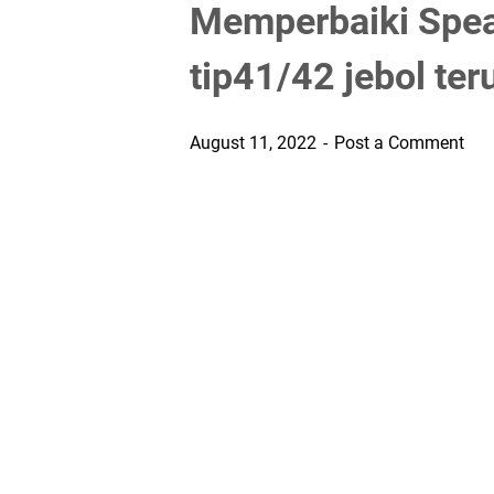
Memperbaiki Speake
tip41/42 jebol ter
August 11, 2022
Post a Comment