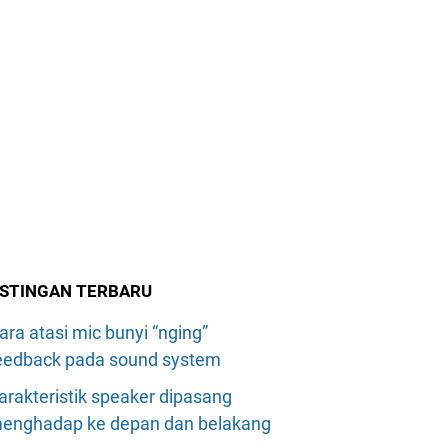
STINGAN TERBARU
ara atasi mic bunyi “nging”
eedback pada sound system
arakteristik speaker dipasang
enghadap ke depan dan belakang