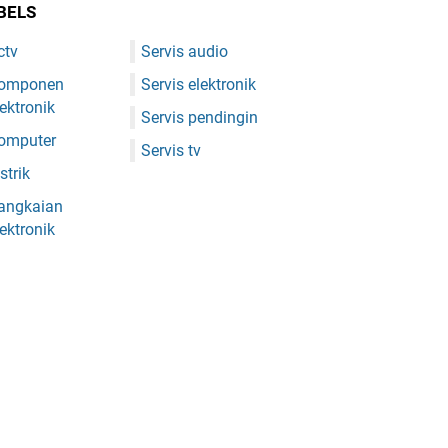
BELS
ctv
Servis audio
omponen
Servis elektronik
lektronik
Servis pendingin
omputer
Servis tv
strik
angkaian
lektronik