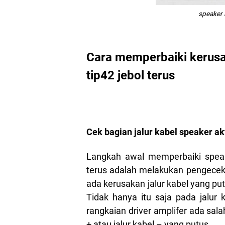
speaker a
Cara memperbaiki kerusak
tip42 jebol terus
Cek bagian jalur kabel speaker akt
Langkah awal memperbaiki speake
terus adalah melakukan pengecekan
ada kerusakan jalur kabel yang pu
Tidak hanya itu saja pada jalur
rangkaian driver amplifer ada sala
+ atau jalur kabel – yang putus.