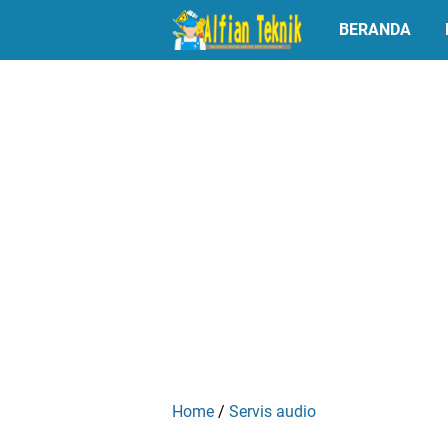
BERANDA
Home
/
Servis audio